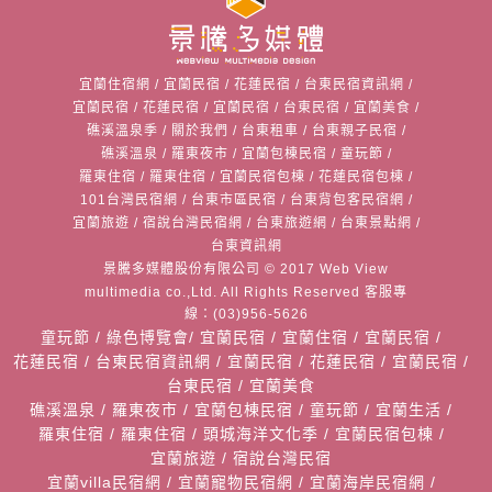
宜蘭住宿網
/
宜蘭民宿
/
花蓮民宿
/
台東民宿資訊網
/
宜蘭民宿
/
花蓮民宿
/
宜蘭民宿
/
台東民宿
/
宜蘭美食
/
礁溪溫泉季
/
關於我們
/
台東租車
/
台東親子民宿
/
礁溪溫泉
/
羅東夜市
/
宜蘭包棟民宿
/
童玩節
/
羅東住宿
/
羅東住宿
/
宜蘭民宿包棟
/
花蓮民宿包棟
/
101台灣民宿網
/
台東市區民宿
/
台東背包客民宿網
/
宜蘭旅遊
/
宿說台灣民宿網
/
台東旅遊網
/
台東景點網
/
台東資訊網
景騰多媒體股份有限公司
© 2017 Web View
multimedia co.,Ltd. All Rights Reserved 客服專
線：(03)956-5626
童玩節
/
綠色博覽會
/
宜蘭民宿
/
宜蘭住宿
/
宜蘭民宿
/
花蓮民宿
/
台東民宿資訊網
/
宜蘭民宿
/
花蓮民宿
/
宜蘭民宿
/
台東民宿
/
宜蘭美食
礁溪溫泉
/
羅東夜市
/
宜蘭包棟民宿
/
童玩節
/
宜蘭生活
/
羅東住宿
/
羅東住宿
/
頭城海洋文化季
/
宜蘭民宿包棟
/
宜蘭旅遊
/
宿說台灣民宿
宜蘭villa民宿網
/
宜蘭寵物民宿網
/
宜蘭海岸民宿網
/