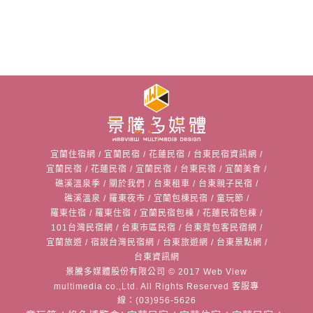
宜蘭住宿網
/
宜蘭民宿
/
花蓮民宿
/
台東民宿資訊網
/
宜蘭民宿
/
花蓮民宿
/
宜蘭民宿
/
台東民宿
/
宜蘭美食
/
礁溪溫泉季
/
關於我們
/
台東租車
/
台東親子民宿
/
礁溪溫泉
/
羅東夜市
/
宜蘭包棟民宿
/
童玩節
/
羅東住宿
/
羅東住宿
/
宜蘭民宿包棟
/
花蓮民宿包棟
/
101台灣民宿網
/
台東市區民宿
/
台東背包客民宿網
/
宜蘭旅遊
/
宿說台灣民宿網
/
台東旅遊網
/
台東景點網
/
台東資訊網
景騰多媒體股份有限公司
© 2017 Web View
multimedia co.,Ltd. All Rights Reserved 客服專
線：(03)956-5626