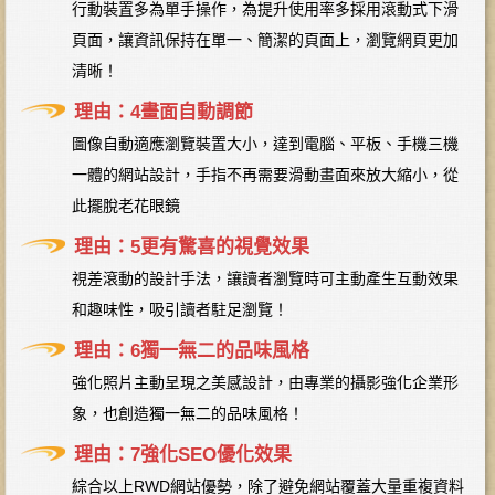
行動裝置多為單手操作，為提升使用率多採用滾動式下滑
頁面，讓資訊保持在單一、簡潔的頁面上，瀏覽網頁更加
清晰！
理由：4畫面自動調節
圖像自動適應瀏覽裝置大小，達到電腦、平板、手機三機
一體的網站設計，手指不再需要滑動畫面來放大縮小，從
此擺脫老花眼鏡
理由：5更有驚喜的視覺效果
視差滾動的設計手法，讓讀者瀏覽時可主動產生互動效果
和趣味性，吸引讀者駐足瀏覽！
理由：6獨一無二的品味風格
強化照片主動呈現之美感設計，由專業的攝影強化企業形
象，也創造獨一無二的品味風格！
理由：7強化SEO優化效果
綜合以上RWD網站優勢，除了避免網站覆蓋大量重複資料